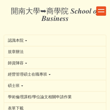
跳
開南大學➥商學院 𝑺𝒄𝒉𝒐𝒐𝒍 𝒐𝒇
到
主
𝑩𝒖𝒔𝒊𝒏𝒆𝒔𝒔
要
內
容
區
認識本院
規章辦法
師資陣容
經營管理碩士在職專班
碩士班
學術倫理課程/學位論文相關申請作業
表單下載