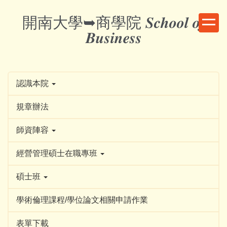
跳
開南大學➥商學院 𝑺𝒄𝒉𝒐𝒐𝒍 𝒐𝒇
到
主
𝑩𝒖𝒔𝒊𝒏𝒆𝒔𝒔
要
內
容
區
認識本院
規章辦法
師資陣容
經營管理碩士在職專班
碩士班
學術倫理課程/學位論文相關申請作業
表單下載