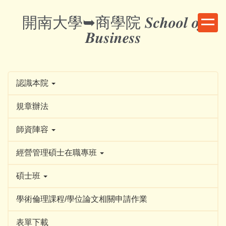
跳
開南大學➥商學院 𝑺𝒄𝒉𝒐𝒐𝒍 𝒐𝒇
到
主
𝑩𝒖𝒔𝒊𝒏𝒆𝒔𝒔
要
內
容
區
認識本院
規章辦法
師資陣容
經營管理碩士在職專班
碩士班
學術倫理課程/學位論文相關申請作業
表單下載